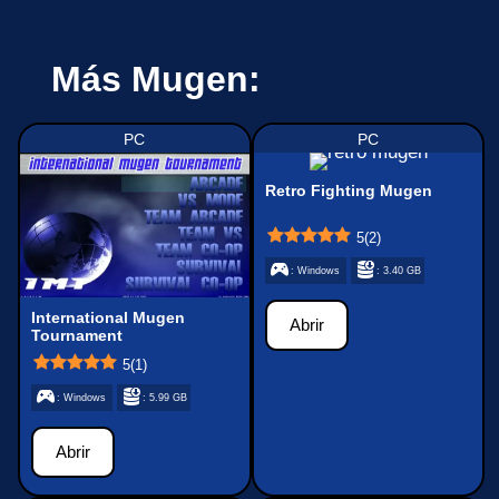
Más Mugen:
PC
PC
Retro Fighting Mugen
5
(
2
)
: Windows
: 3.40 GB
International Mugen
Abrir
Tournament
5
(
1
)
: Windows
: 5.99 GB
Abrir