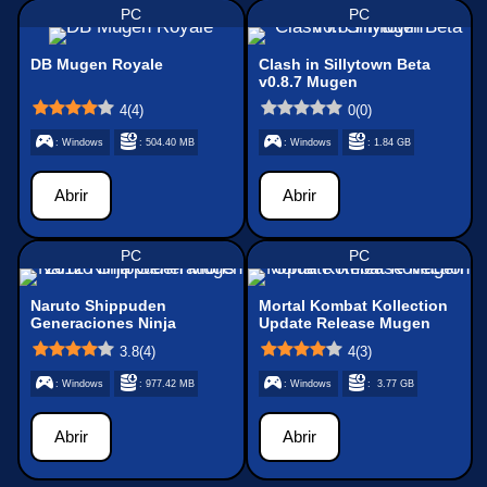
PC
PC
DB Mugen Royale
Clash in Sillytown Beta
v0.8.7 Mugen
4
(
4
)
0
(
0
)
: Windows
: 504.40 MB
: Windows
: 1.84 GB
Abrir
Abrir
PC
PC
Naruto Shippuden
Mortal Kombat Kollection
Generaciones Ninja
Update Release Mugen
MUGEN
3.8
(
4
)
4
(
3
)
: Windows
: 977.42 MB
: Windows
: 3.77 GB
Abrir
Abrir