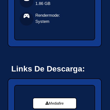
1.86 GB
Rendermode:
System
Links De Descarga:
Mediafire