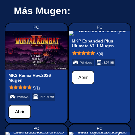
Más Mugen:
PC
PC
MKP Expanded Plus
Ultimate V1.1 Mugen
5
(
4
)
: Windows
: 3.57 GB
MK2 Remix Rev.2026
Abrir
Mugen
5
(
1
)
: Windows
: 287.39 MB
Abrir
PC
PC