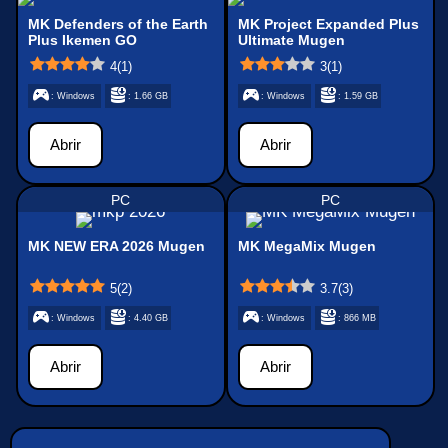
MK Defenders of the Earth
MK Project Expanded Plus
Plus Ikemen GO
Ultimate Mugen
4
(
1
)
3
(
1
)
: Windows
: 1.66 GB
: Windows
: 1.59 GB
Abrir
Abrir
PC
PC
MK NEW ERA 2026 Mugen
MK MegaMix Mugen
5
(
2
)
3.7
(
3
)
: Windows
: 4.40 GB
: Windows
: 866 MB
Abrir
Abrir