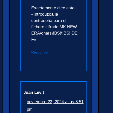
Exactamente dice esto:
«Introduzca la
contraseña para el
fichero cifrado MK NEW
ERA\chars\!BS!\!BS!.DE
F»
Responder
Juan Levit
noviembre 23, 2024 a las 8:51
pm