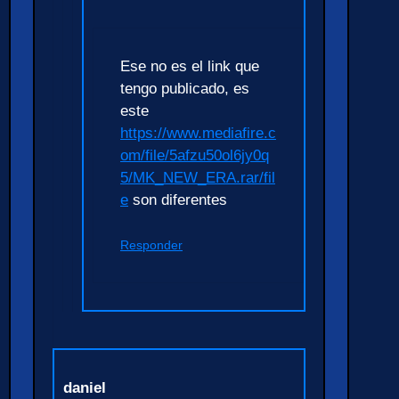
Ese no es el link que
tengo publicado, es
este
https://www.mediafire.c
om/file/5afzu50ol6jy0q
5/MK_NEW_ERA.rar/fil
e
son diferentes
Responder
daniel